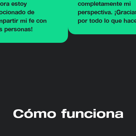
ora estoy
completamente mi
ocionado de
perspectiva. ¡Gracia
partir mi fe con
por todo lo que hac
s personas!
Cómo funciona