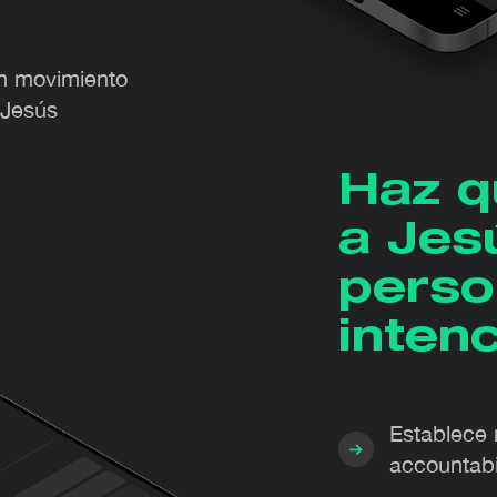
un movimiento
 Jesús
Haz q
a Jes
perso
intenc
Establece 
accountabil