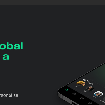
obal
 a
sonal se