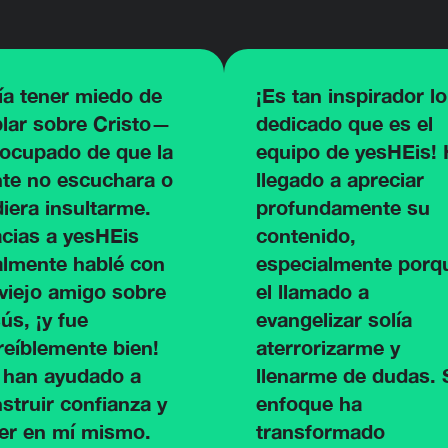
ía tener miedo de
¡Es tan inspirador lo
lar sobre Cristo—
dedicado que es el
ocupado de que la
equipo de yesHEis!
te no escuchara o
llegado a apreciar
iera insultarme.
profundamente su
cias a yesHEis
contenido,
almente hablé con
especialmente porq
viejo amigo sobre
el llamado a
ús, ¡y fue
evangelizar solía
reíblemente bien!
aterrorizarme y
 han ayudado a
llenarme de dudas. 
struir confianza y
enfoque ha
er en mí mismo.
transformado