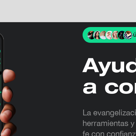
Ú
Ayu
a co
La evangelizac
herramientas y
fe con confian