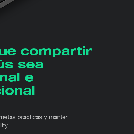
ue compartir
ús sea
nal e
ional
metas prácticas y manten
ity