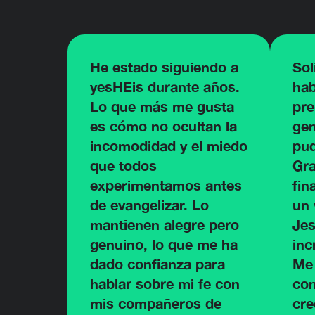
He estado siguiendo a
Sol
yesHEis durante años.
hab
Lo que más me gusta
pre
es cómo no ocultan la
gen
incomodidad y el miedo
pud
que todos
Gra
experimentamos antes
fin
de evangelizar. Lo
un 
mantienen alegre pero
Jes
genuino, lo que me ha
inc
dado confianza para
Me
hablar sobre mi fe con
con
mis compañeros de
cre