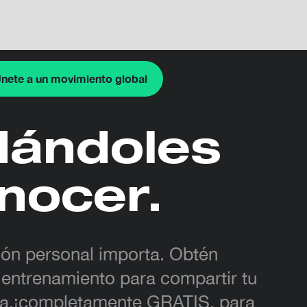
nete a un movimiento global
dándoles
nocer.
ión personal importa. Obtén
 entrenamiento para compartir tu
za,¡completamente GRATIS, para