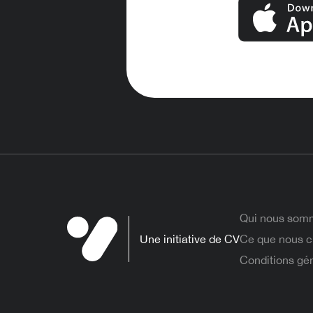
Qui nous som
Une initiative de CV
Ce que nous c
Conditions gé