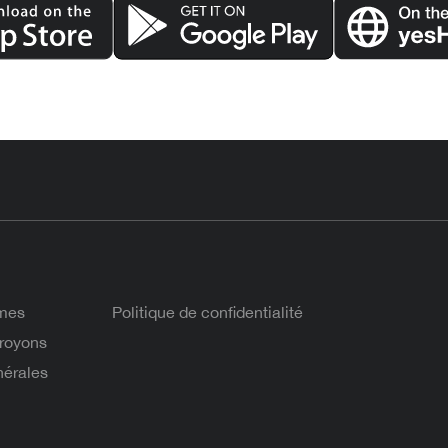
mes
Politique de confidentialité
royons
nérales