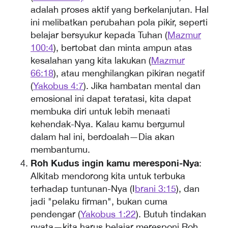
adalah proses aktif yang berkelanjutan. Hal
ini melibatkan perubahan pola pikir, seperti
belajar bersyukur kepada Tuhan (
Mazmur
100:4
), bertobat dan minta ampun atas
kesalahan yang kita lakukan (
Mazmur
66:18
), atau menghilangkan pikiran negatif
(
Yakobus 4:7
). Jika hambatan mental dan
emosional ini dapat teratasi, kita dapat
membuka diri untuk lebih menaati
kehendak-Nya. Kalau kamu bergumul
dalam hal ini, berdoalah—Dia akan
membantumu.
Roh Kudus ingin kamu meresponi-Nya
:
Alkitab mendorong kita untuk terbuka
terhadap tuntunan-Nya (I
brani 3:15
), dan
jadi "pelaku firman", bukan cuma
pendengar (
Yakobus 1:22
). Butuh tindakan
nyata—kita harus belajar meresponi Roh