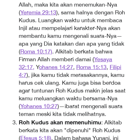
Allah, maka kita akan menemukan-Nya
(
Yeremia 29:13
), sama halnya dengan Roh
Kudus. Luangkan waktu untuk membaca
Injil atau mempelajari karakter-Nya akan
membantu kamu mengenali suara-Nya—
apa yang Dia katakan dan apa yang tidak
(
Roma 10:17)
. Alkitab berkata bahwa
Firman Allah memberi damai (
Yesaya
32:17,
Y
ohanes 14:27
,
Roma 15:13
,
Filipi
4:7
), jika kamu tidak merasakannya, kamu
harus cek ulang. Kamu juga bisa berdoa
agar tuntunan Roh Kudus makin jelas saat
kamu meluangkan waktu bersama-Nya
(
Yohanes 10:27
)—ibarat mengenali suara
teman meski kita tidak melihatnya.
Roh Kudus akan memenuhimu
: Alkitab
berkata kita akan "dipenuhi" Roh Kudus
(
Efesus 5:18)
. Dalam bahasa Yunani, ini