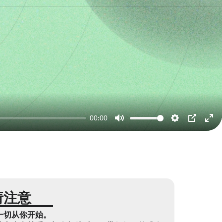
00:00
Mute
Settings
PIP
Ent
ful
请注意
一切从你开始。