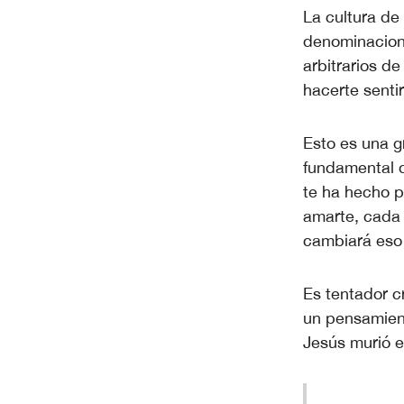
La cultura de
denominacion
arbitrarios de
hacerte senti
Esto es una g
fundamental d
te ha hecho p
amarte, cada
cambiará es
Es tentador c
un pensamient
Jesús murió e