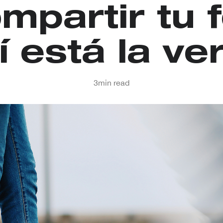
mpartir tu 
í está la ve
3
min read