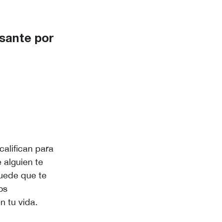
esante por
alifican para
 alguien te
uede que te
os
n tu vida.