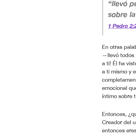
“llevó 
sobre la
1 Pedro 2:
En otras pal
—llevó todos 
a ti! Él ha vi
a ti mismo y
completamente
emocional que
íntimo sobre t
Entonces, ¿qu
Creador del u
entonces eres