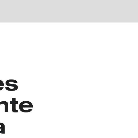
es
nte
a