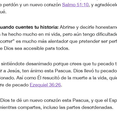
le perdón y un nuevo corazón
Salmo 51:10
, y agradécel
qué.
uando cuentes tu historia:
Abrirse y decirle honestam
 ha hecho mucho en mi vida, pero aún tengo dificultad
correr” es mucho más alentador que pretender ser per
e Dios sea accesible para todos.
 sintiéndote desanimado porque crees que tu pecado te
r a Jesús, ten ánimo esta Pascua. Dios llevó tu pecado 
onado. Así como Él resucitó de la muerte a la vida, qui
ibre de pecado
Ezequiel 36:26
.
Dios te dé un nuevo corazón esta Pascua, y que el Esp
mientras compartes, incluso las partes desordenadas.