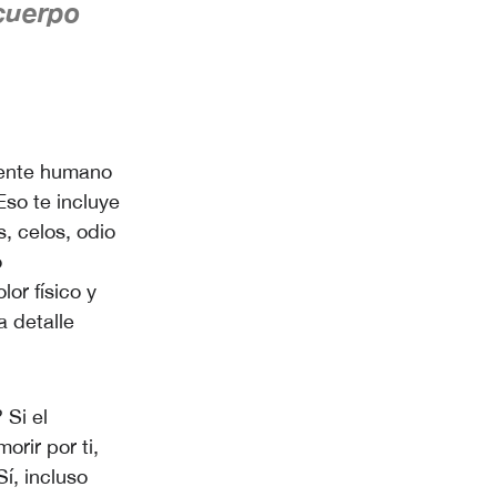
cuerpo
mente humano
Eso te incluye
s, celos, odio
o
or físico y
 detalle
 Si el
rir por ti,
í, incluso