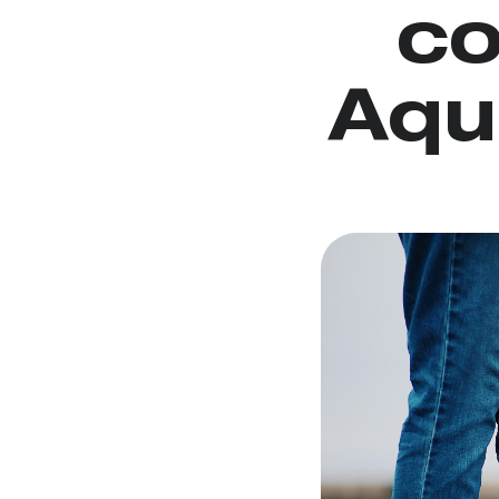
co
Aqu