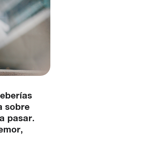
deberías
a sobre
ía pasar.
temor,