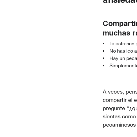
ansiedad
Compartir
muchas r
Te estresas 
No has ido a
Hay un peca
Simplemente 
A veces, pen
compartir el 
pregunte “¿q
sientas como 
pecaminosos i