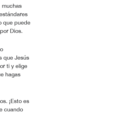
s, muchas
estándares
 lo que puede
por Dios.
do
es que Jesús
 ti y elige
ue hagas
os. ¡Esto es
ue cuando