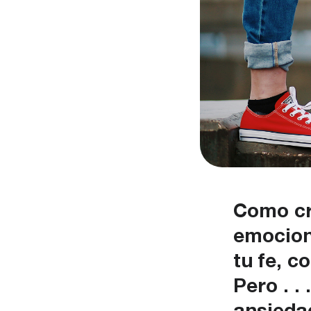
Como cr
emocion
tu fe, c
Pero . .