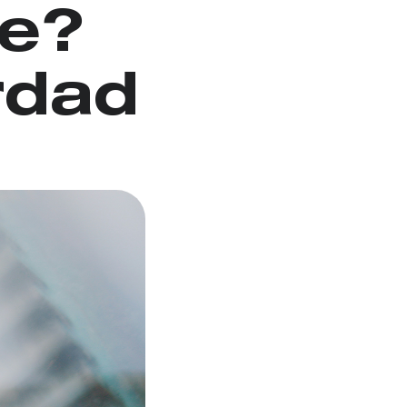
fe?
rdad