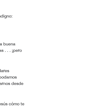
ndigno:
ra buena
 . . . ¡pero
dares
e podamos
iarnos desde
Jesús cómo te