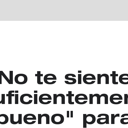
No te sient
uficienteme
bueno" par