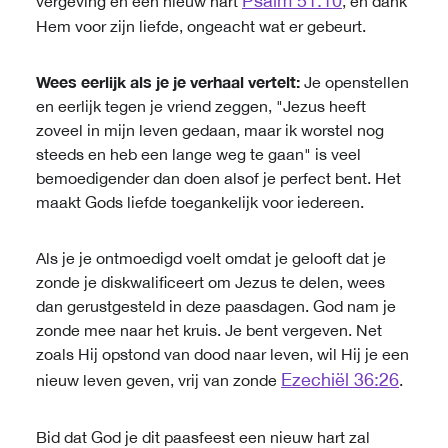
Psalm 51:10
vergeving en een nieuw hart
, en dank
Hem voor zijn liefde, ongeacht wat er gebeurt.
Wees eerlijk als je je verhaal vertelt:
Je openstellen
en eerlijk tegen je vriend zeggen, "Jezus heeft
zoveel in mijn leven gedaan, maar ik worstel nog
steeds en heb een lange weg te gaan" is veel
bemoedigender dan doen alsof je perfect bent. Het
maakt Gods liefde toegankelijk voor iedereen.
Als je je ontmoedigd voelt omdat je gelooft dat je
zonde je diskwalificeert om Jezus te delen, wees
dan gerustgesteld in deze paasdagen. God nam je
zonde mee naar het kruis. Je bent vergeven. Net
zoals Hij opstond van dood naar leven, wil Hij je een
Ezechiël 36:26
nieuw leven geven, vrij van zonde
.
Bid dat God je dit paasfeest een nieuw hart zal