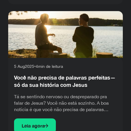
direcionamento do Espírito Santo nos momentos
simples do seu dia a dia de fé.
5 Aug
2025
•
4
min de leitura
Você não precisa de palavras perfeitas—
só da sua história com Jesus
Tá se sentindo nervoso ou despreparado pra
falar de Jesus? Você não está sozinho. A boa
notícia é que você não precisa de palavras
perfeitas ou teologia profunda—apenas sua
história. Esse artigo te encoraja a contar seu
Leia agora
testemunho com coragem, mostrando como sua