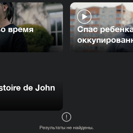
во время
Спас ребенка
оккупирован
stoire de John
Результаты не найдены.