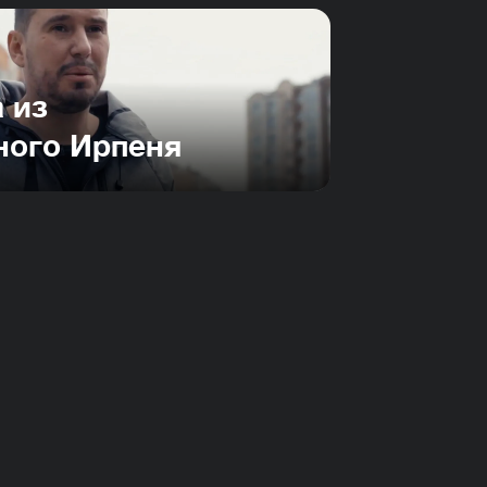
 из
ного Ирпеня