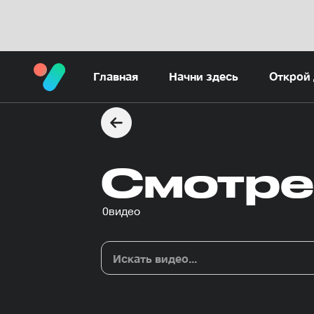
Главная
Начни здесь
Открой 
Смотре
0
видео