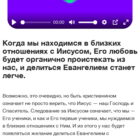
Play
00:00
Play
Mute
Settings
PIP
Enter
fullsc
Когда мы находимся в близких
отношениях с Иисусом, Его любовь
будет органично проистекать из
нас, и делиться Евангелием станет
легче.
Возможно, это очевидно, но быть христианином
означает не просто верить, что Иисус — наш Господь и
Спаситель. Следование за Иисусом означает, что мы —
Его ученики, и как и Его первые ученики, мы нуждаемся
в близких отношениях с Ним. И из этого у нас будет
появляться желание делиться Евангелием с