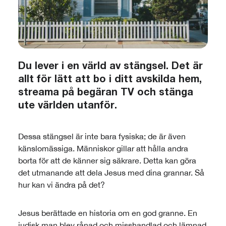
Du lever i en värld av stängsel. Det är
allt för lätt att bo i ditt avskilda hem,
streama på begäran TV och stänga
ute världen utanför.
Dessa stängsel är inte bara fysiska; de är även
känslomässiga. Människor gillar att hålla andra
borta för att de känner sig säkrare. Detta kan göra
det utmanande att dela Jesus med dina grannar. Så
hur kan vi ändra på det?
Jesus berättade en historia om en god granne. En
judisk man blev rånad och misshandlad och lämnad