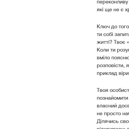
переконливу 
які ще не є 
Ключ до того
ти собі запи
житті? Твоє 
Коли ти розу
вміло поясню
розповісти, 
приклад віри 
Твоя особист
познайомити 
власний досв
не просто на
Ділячись сво
відкриваєш л