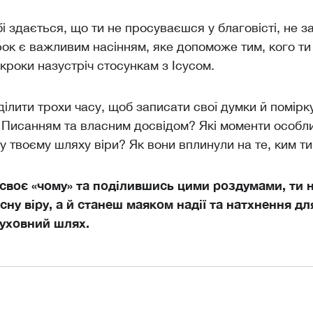
і здається, що ти не просуваєшся у благовісті, не 
рок є важливим насінням, яке допоможе тим, кого т
 кроки назустріч стосункам з Ісусом.
ділити трохи часу, щоб записати свої думки й помірк
 Писанням та власним досвідом? Які моменти особл
у твоєму шляху віри? Як вони вплинули на те, ким ти
воє «чому» та поділившись цими роздумами, ти 
ну віру, а й станеш маяком надії та натхнення для
духовний шлях.