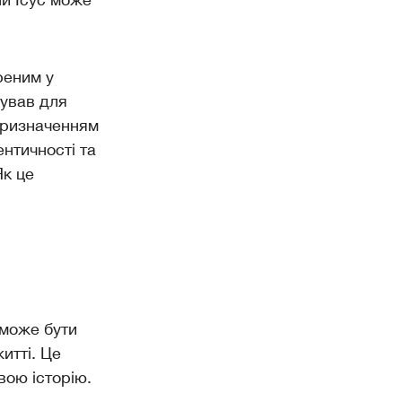
реним у
тував для
призначенням
ентичності та
Як це
 може бути
итті. Це
вою історію.