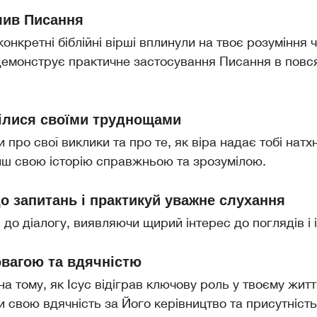
лив Писання
онкретні біблійні вірші вплинули на твоє розуміння чи
 демонструє практичне застосування Писання в пов
ілися своїми труднощами
 про свої виклики та про те, як віра надає тобі натх
биш свою історію справжньою та зрозумілою.
о запитань і практикуй уважне слухання
 до діалогу, виявляючи щирий інтерес до поглядів і і
овагою та вдячністю
а тому, як Ісус відіграв ключову роль у твоєму житті
 свою вдячність за Його керівництво та присутність