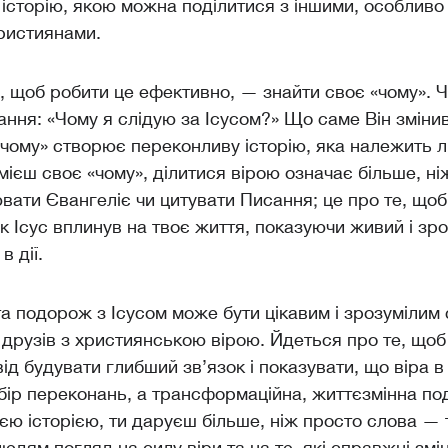
історію, якою можна поділитися з іншими, особливо
християнами.
, щоб робити це ефективно, — знайти своє «чому». Ч
тання: «Чому я слідую за Ісусом?» Що саме Він зміни
«чому» створює переконливу історію, яка належить л
мієш своє «чому», ділитися вірою означає більше, ні
вати Євангеліє чи цитувати Писання; це про те, що
як Ісус вплинув на твоє життя, показуючи живий і зр
в дії.
а подорож з Ісусом може бути цікавим і зрозумілим
друзів з християнською вірою. Йдеться про те, щоб
ід будувати глибший зв’язок і показувати, що віра в
бір переконань, а трансформаційна, життєзмінна по
єю історією, ти даруєш більше, ніж просто слова — 
юдям погляд на силу віри та на те, які справжні змі