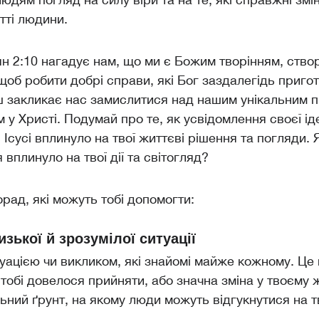
тті людини.
н 2:10
нагадує нам, що ми є Божим творінням, ство
, щоб робити добрі справи, які Бог заздалегідь приго
ш закликає нас замислитися над нашим унікальним 
м у Христі. Подумай про те, як усвідомлення своєї ід
 Ісусі вплинуло на твої життєві рішення та погляди. 
 вплинуло на твої дії та світогляд?
орад, які можуть тобі допомогти:
изької й зрозумілої ситуації
уацією чи викликом, які знайомі майже кожному. Це
 тобі довелося прийняти, або значна зміна у твоєму ж
ьний ґрунт, на якому люди можуть відгукнутися на т