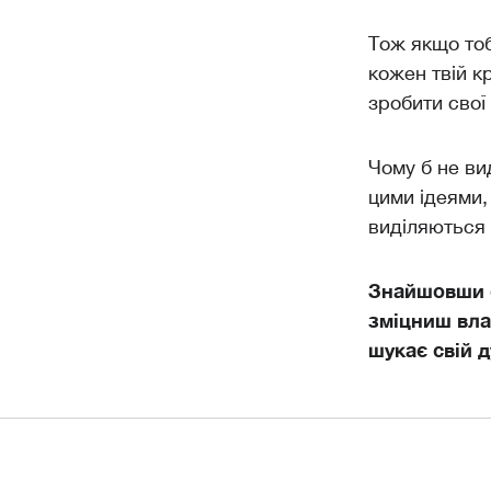
Тож якщо тоб
кожен твій к
зробити свої
Чому б не ви
цими ідеями,
виділяються 
Знайшовши с
зміцниш влас
шукає свій 