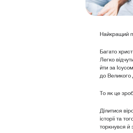
Найкращий пі
Багато христ
Легко відчут
йти за Ісусо
до Великого 
То як це зро
Ділитися вір
історії та то
торкнувся й 