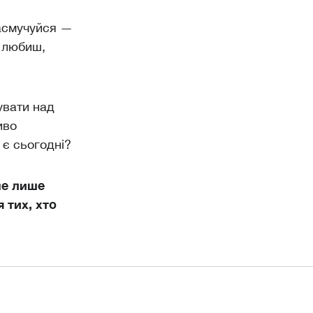
засмучуйся —
и любиш,
увати над
иво
 є сьогодні?
не лише
 тих, хто