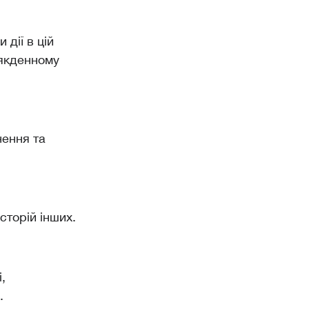
 дії в цій
сякденному
нення та
сторій інших.
,
.