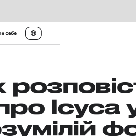
ля себе
к розповіс
про Ісуса 
зумілій ф