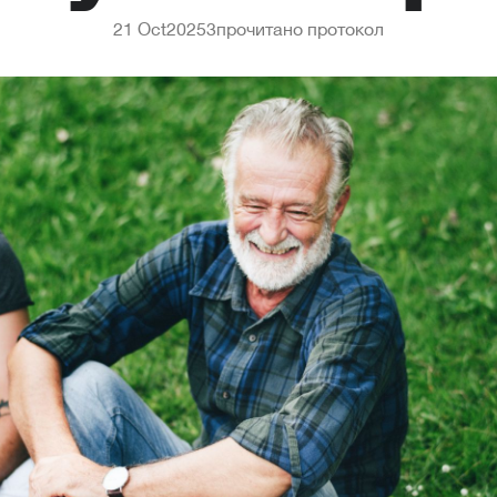
21 Oct
2025
3
прочитано протокол