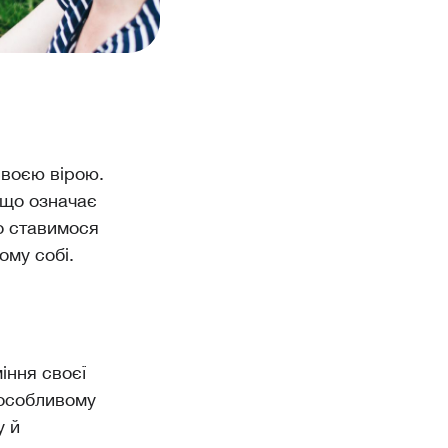
своєю вірою.
 що означає
но ставимося
ому собі.
іння своєї
о-особливому
у й