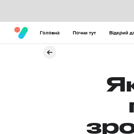
Головна
Почни тут
Відкрий д
Я
зро