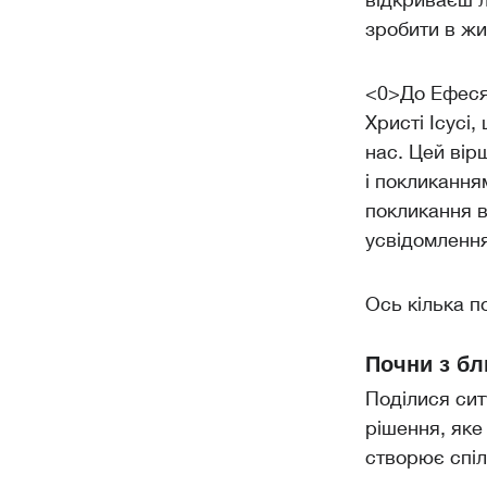
зробити в жи
<0>До Ефеся
Христі Ісусі
нас. Цей вір
і покликання
покликання в
усвідомлення
Ось кілька п
Почни з бл
Поділися сит
рішення, яке
створює спіл