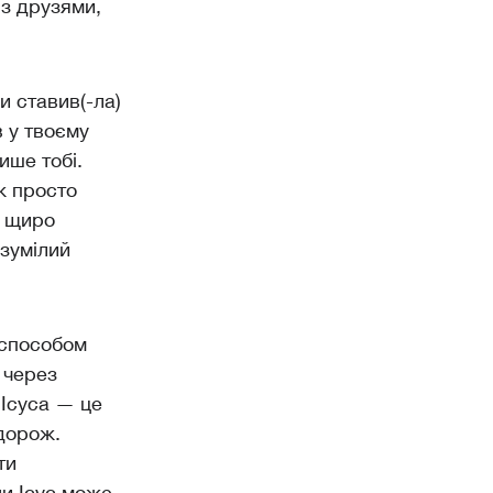
 з друзями,
и ставив(-ла)
в у твоєму
ише тобі.
ж просто
б щиро
озумілий
 способом
 через
 Ісуса — це
дорож.
ти
ни Ісус може