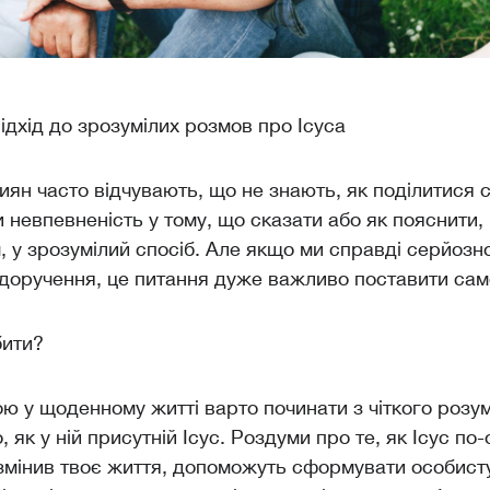
дхід до зрозумілих розмов про Ісуса
иян часто відчувають, що не знають, як поділитися 
и невпевненість у тому, що сказати або як пояснити,
м, у зрозумілий спосіб. Але якщо ми справді серйоз
доручення, це питання дуже важливо поставити сам
бити?
ою у щоденному житті варто починати з чіткого розум
го, як у ній присутній Ісус. Роздуми про те, як Ісус п
змінив твоє життя, допоможуть сформувати особист