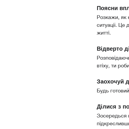
Поясни вп
Розкажи, як к
ситуації. Це
житті.
Відверто д
Розповідаючи
втіху, ти ро
Заохочуй д
Будь готовий
Ділися з п
Зосередься н
підкресливши