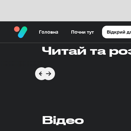
Головна
Почни тут
Відкрий д
Читай та р
Відео