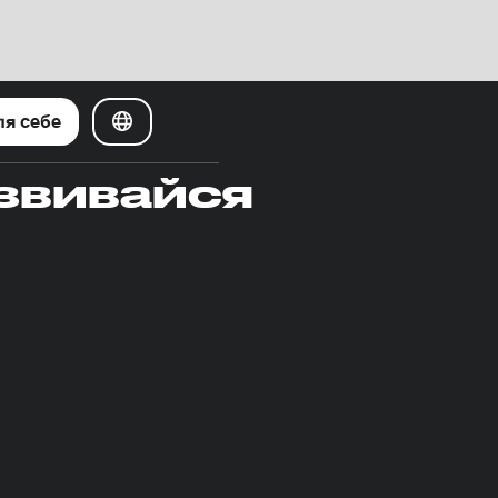
ля себе
озвивайся