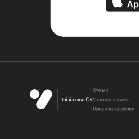
Хто ми
Ініціатива CV
У що ми віримо
Правила та умови