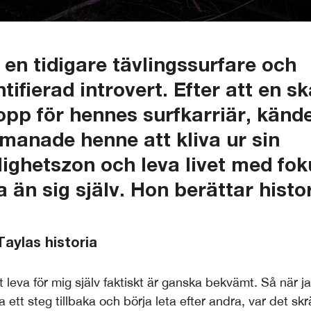
 en tidigare tävlingssurfare och
ntifierad introvert. Efter att en s
opp för hennes surfkarriär, känd
manade henne att kliva ur sin
ighetszon och leva livet med fo
 än sig själv. Hon berättar histor
Taylas historia
t leva för mig själv faktiskt är ganska bekvämt. Så när 
a ett steg tillbaka och börja leta efter andra, var det 