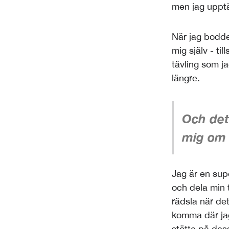
men jag upptäc
När jag bodde 
mig själv - ti
tävling som ja
längre.
Och det
mig om 
Jag är en supe
och dela min
rädsla när det
komma där jag
stötte på dess