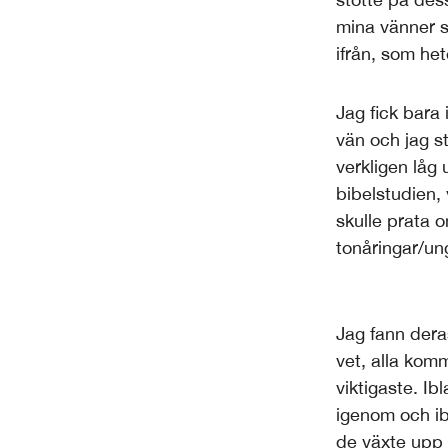
mina vänner s
ifrån, som het
Jag fick bara 
vän och jag s
verkligen låg
bibelstudien, 
skulle prata 
tonåringar/un
Jag fann dera
vet, alla kom
viktigaste. Ib
igenom och ib
de växte upp p