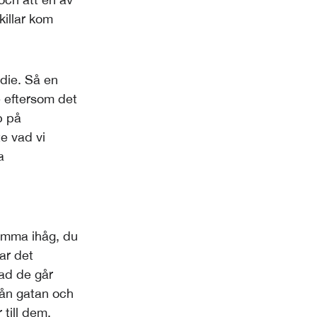
killar kom
udie. Så en
e eftersom det
p på
e vad vi
a
komma ihåg, du
ar det
vad de går
rån gatan och
till dem.