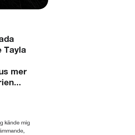
kada
e Tayla
kus mer
ien...
jag kände mig
skrämmande,