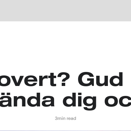
rovert? Gud
ända dig o
3
min read