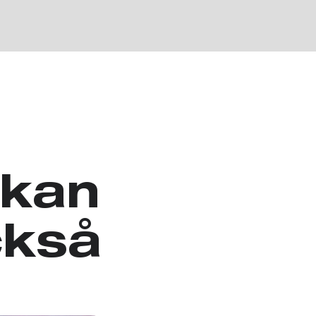
 kan
ckså