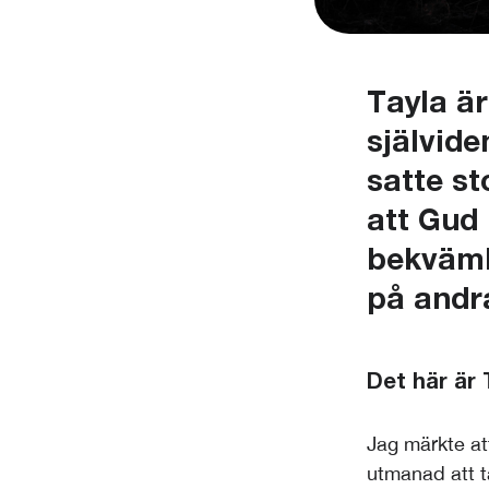
Tayla är
självide
satte st
att Gud 
bekväml
på andra
Det här är 
Jag märkte at
utmanad att t