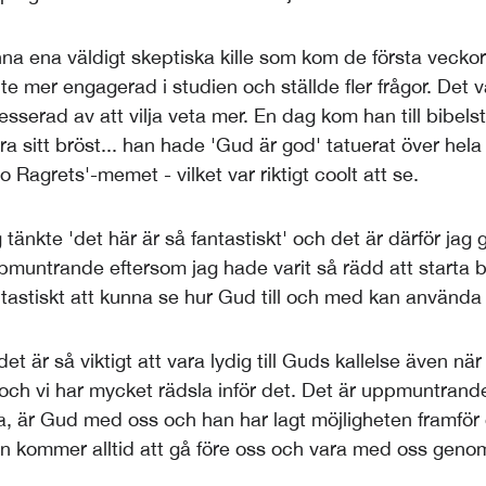
na ena väldigt skeptiska kille som kom de första veckorn
ite mer engagerad i studien och ställde fler frågor. Det v
sserad av att vilja veta mer. En dag kom han till bibels
a sitt bröst... han hade 'Gud är god' tatuerat över hela
 Ragrets'-memet - vilket var riktigt coolt att se.
 tänkte 'det här är så fantastiskt' och det är därför jag g
pmuntrande eftersom jag hade varit så rädd att starta b
ntastiskt att kunna se hur Gud till och med kan använda 
det är så viktigt att vara lydig till Guds kallelse även nä
h vi har mycket rädsla inför det. Det är uppmuntrande 
iga, är Gud med oss och han har lagt möjligheten framför
n kommer alltid att gå före oss och vara med oss genom 