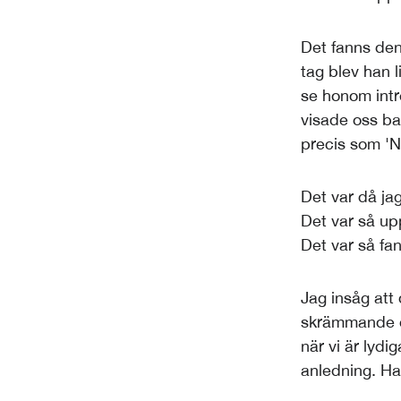
Det fanns den
tag blev han l
se honom intre
visade oss bar
precis som 'No
Det var då jag
Det var så up
Det var så fa
Jag insåg att 
skrämmande oc
när vi är lyd
anledning. Ha