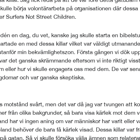
kulle börja volontärarbeta på organisationen där dessa 
er Surfers Not Street Children.
idén en dag, du vet, kanske jag skulle starta en bibelst
tartade en med dessa killar vilket var väldigt utmanand
 utanför min bekvämlighetszon. Första gången vi dök up
var det ganska skrämmande eftersom vi inte riktigt visst
om eller hur vi skulle engagera oss med dem. De var sen
gdomar och var ganska skeptiska.
s motstånd svårt, men det var då jag var tvungen att 
mer från olika bakgrunder, så bara visa kärlek mot dem v
land har vi ingen aning om var människor har varit eller 
land behöver de bara få kärlek visad. Dessa killar var f
å gatan. Så vi skulle försöka välja ämnen som relaterar 