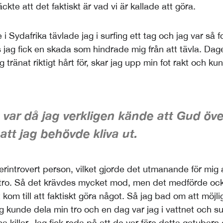
kte att det faktiskt är vad vi är kallade att göra.
i Sydafrika tävlade jag i surfing ett tag och jag var så
lls jag fick en skada som hindrade mig från att tävla. Da
g tränat riktigt hårt för, skar jag upp min fot rakt och ku
 var då jag verkligen kände att Gud öv
att jag behövde kliva ut.
rintrovert person, vilket gjorde det utmanande för mig a
 tro. Så det krävdes mycket mod, men det medförde oc
 kom till att faktiskt göra något. Så jag bad om att möjli
 kunde dela min tro och en dag var jag i vattnet och su
a killar. Jag fick reda på att de var före detta gatubarn