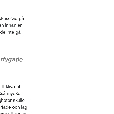
 fokuserad på
gen innan en
nde inte gå
ertygade
tt kliva ut
kså mycket
gheter skulle
rfade och jag
 och att en av