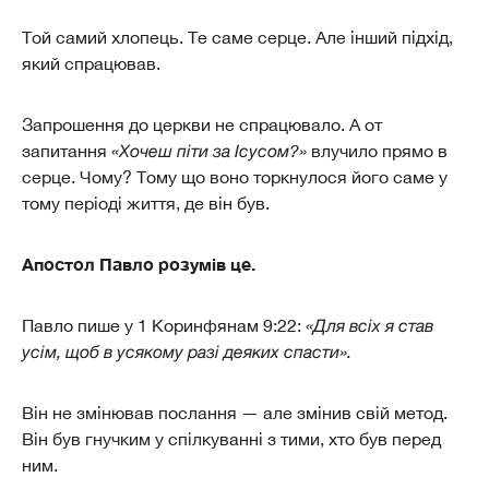
Той самий хлопець. Те саме серце. Але інший підхід,
який спрацював.
Запрошення до церкви не спрацювало. А от
запитання
«Хочеш піти за Ісусом?»
влучило прямо в
серце. Чому? Тому що воно торкнулося його саме у
тому періоді життя, де він був.
Апостол Павло розумів це.
Павло пише у 1 Коринфянам 9:22:
«Для всіх я став
усім, щоб в усякому разі деяких спасти».
Він не змінював послання — але змінив свій метод.
Він був гнучким у спілкуванні з тими, хто був перед
ним.