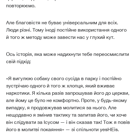
повторюємо.
Але благовістя не буває універсальним для всіх.
Люди різні. Тому іноді постійне використання одного
й того ж методу може завести нас у глухий кут.
Ось історія, яка може надихнути тебе переосмислити
свій підхід:
«Я вигулюю собаку свого сусіда в парку і постійно
зустрічаю одного й того ж хлопця, який вживає
наркотики. Я кілька разів запрошував його до церкви,
але йому це було не комфортно. Проте, у будь-якому
випадку, я продовжував молитися за нього. Але
нещодавно я змінив тактику та запитав його, чи хоче
він слідувати за Ісусом — і він сказав так! Тож я повів
його в молитві покаяння» — зі спільноти yesHEis.