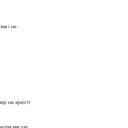
ям і не
ер на хресті
 коли ми ще