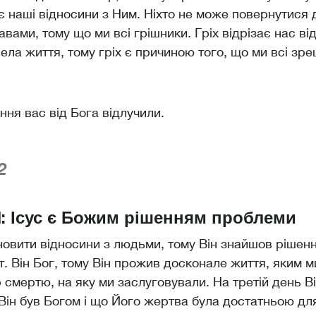
є наші відносини з Ним. Ніхто не може повернутися 
вами, тому що ми всі грішники. Гріх відрізає нас від
ла життя, тому гріх є причиною того, що ми всі зр
ння вас від Бога відлучили.
2
 Ісус є Божим рішенням проблеми
дновити відносини з людьми, тому Він знайшов рішенн
іт. Він Бог, тому Він прожив досконале життя, яким м
р смертю, на яку ми заслуговували. На третій день В
Він був Богом і що Його жертва була достатньою дл