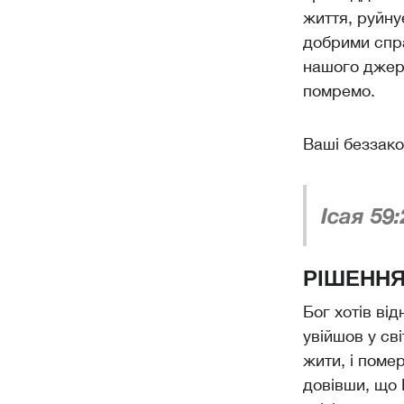
життя, руйну
добрими спра
нашого джере
помремо.
Ваші беззако
Ісая 59:
РІШЕННЯ:
Бог хотів ві
увійшов у св
жити, і поме
довівши, що 