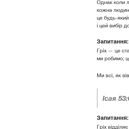
Однак коли л
кожна людина
це будь-який
і цей вибір 
Запитання:
Гріх — це ст
ми робимо; ц
Ми всі, як в
Ісая 53:
Запитання: 
Гріх відділя