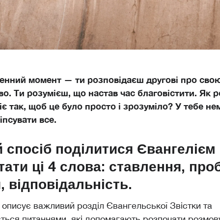
енний момент — ти розповідаєш другові про свою
во. Ти розумієш, що настав час благовістити. Як 
є так, щоб це було просто і зрозуміло? У тебе не
зіпсувати все.
 спосіб поділитися Євангелієм
тати ці 4 слова: ставлення, про
, відповідальність.
описує важливий розділ Євангельської Звістки та
ься питаннями, які допомагають розпочати розмову