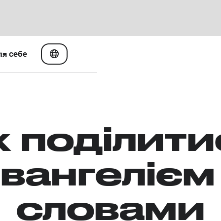
ля себе
к поділити
вангелієм
словами