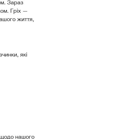
ом. Зараз
ом. Гріх —
нашого життя,
вчинки, які
у щодо нашого