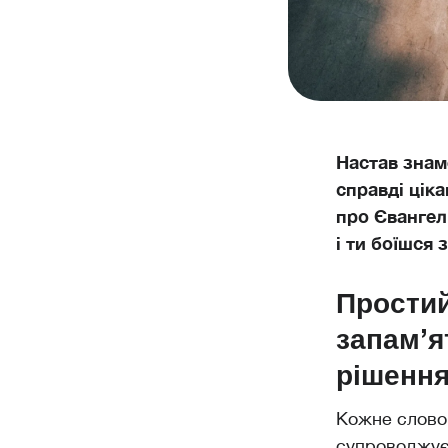
Настав знам
справді ціка
про Євангелі
і ти боїшся 
Простий
запам’я
рішення
Кожне слово 
супроводжуєт