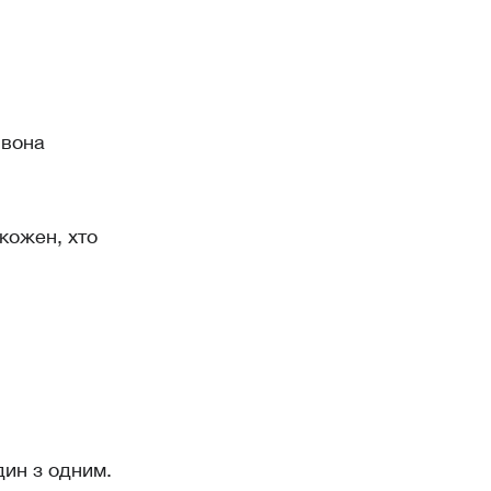
 вона
кожен, хто
дин з одним.