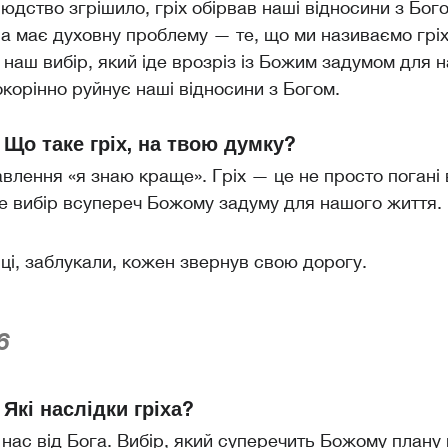
юдство згрішило, гріх обірвав наші відносини з Бог
 має духовну проблему — те, що ми називаємо гріх
 наш вибір, який іде врозріз із Божим задумом для 
докорінно руйнує наші відносини з Богом.
 Що таке гріх, на твою думку?
авлення «я знаю краще». Гріх — це не просто погані 
е вибір всупереч Божому задуму для нашого життя.
івці, заблукали, кожен звернув свою дорогу.
6
Які наслідки гріха?
є нас від Бога. Вибір, який суперечить Божому план