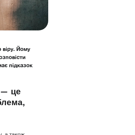
 віру. Йому
розповісти
має підказок
 — це
блема,
, а також