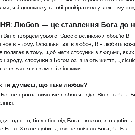
ями, які допоможуть тобі розібратися у кожному розд
Я: Любов — це ставлення Бога до н
 і Він є творцем усього. Своєю великою любовʼю Він
 і все в ньому. Оскільки Бог є любов, Він любить кож
 полягає в тому, щоб мати стосунки з людьми, яких 
о народу, стосунки з Богом означають життя, цілісні
ію та життя в гармонії з іншими.
к ти думаєш, що таке любов?
 Бог не просто виявляє любов як дію. Він є любов. 
ріння.
один одного, бо любов від Бога, і кожен, хто любить
ає Бога. Хто не любить, той не спізнав Бога, бо Бог 