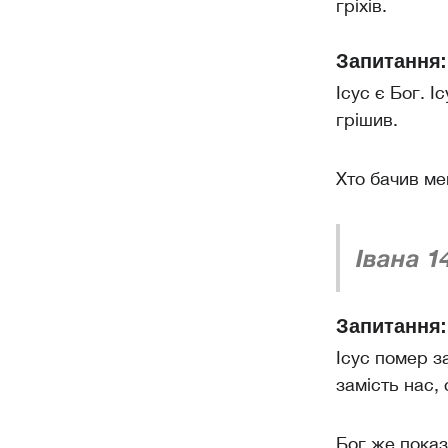
гріхів.
Запитання:
Ісус є Бог. І
грішив.
Хто бачив ме
Івана 1
Запитання:
Ісус помер з
замість нас,
Бог же показ