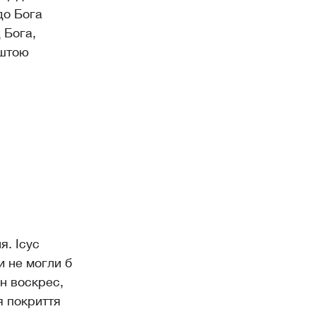
до Бога
 Бога,
ештою
я. Ісус
и не могли б
ін воскрес,
я покриття