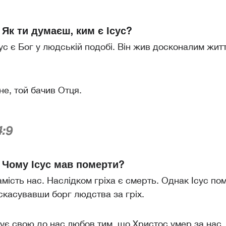
 Як ти думаєш, ким є Ісус?
сус є Бог у людській подобі. Він жив досконалим житт
не, той бачив Отця.
4:9
 Чому Ісус мав померти?
амість нас. Наслідком гріха є смерть. Однак Ісус пом
 скасувавши борг людства за гріх.
ує свою до нас любов тим, що Христос умер за нас,