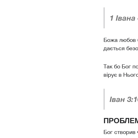
1 Івана 
Божа любов б
дається безо
Так бо Бог п
вірує в Нього
Іван 3:1
ПРОБЛЕМ
Бог створив 