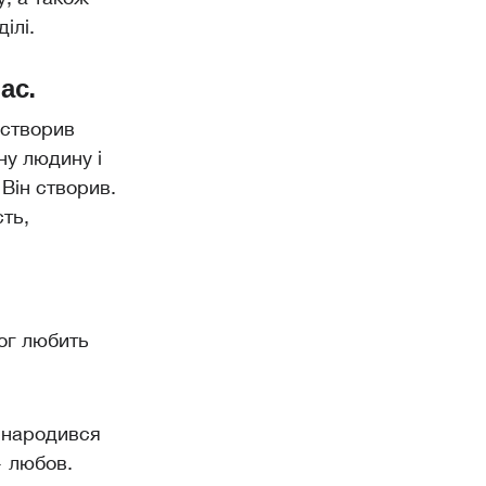
ілі.
ас.
 створив
ну людину і
Він створив.
сть,
Бог любить
, народився
— любов.