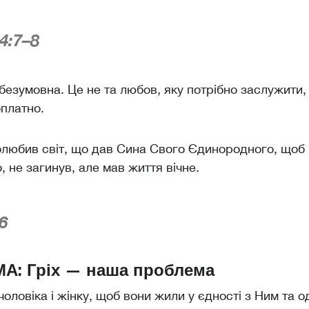
4:7–8
езумовна. Це не та любов, яку потрібно заслужити,
платно.
олюбив світ, що дав Сина Свого Єдинородного, щоб 
, не загинув, але мав життя вічне.
6
А: Гріх — наша проблема
чоловіка і жінку, щоб вони жили у єдності з Ним та о