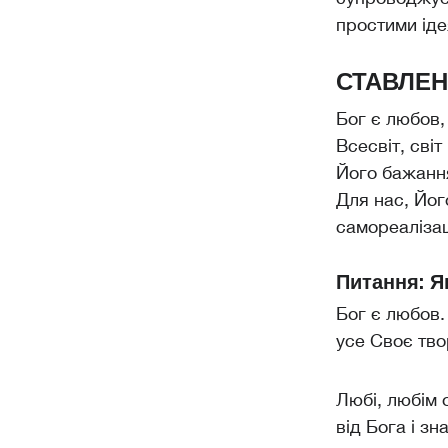
простими іде
СТАВЛЕНН
Бог є любов,
Всесвіт, світ
Його бажання
Для нас, Йог
самореалізац
Питання: Я
Бог є любов.
усе Своє тво
Любі, любім 
від Бога і зн