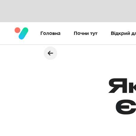
Головна
Почни тут
Відкрий д
Я
Є