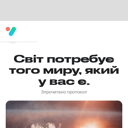
Світ потребує
того миру, який
у вас є.
3
прочитано протокол