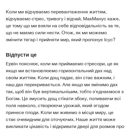
Коли ми відчуваємо перевантаження життям,
відчуваємо стрес, тривогу і відчай, МакМанус каже,
це тому що ми взяли на себе відповідальність за те,
що не маємо сили нести. Отож, як ми можемо
змінити тягар і прийняти мир, який пропонує Ісус?
Відпусти це
Ервін пояснює, коли ми приймаємо стресори, це як
якщо ми встановлюємо горизонтальний дах над
своїм життям. Коли дощ падає, він стає важким, і
наш дах перекривається. Але якщо ми змінимо дах
так, щоб він був вертикальнішим, тобто з'єднаємося з
Богом. Це змусить дощ стікати збоку, поливаючи всі
поля навколо, створюючи урожай, який згодом
принесе плоди. Коли ми живемо з місця миру, це
стає очевидним для оточуючих. Наше життя може
викликати цікавість і відкривати двері для розмов про