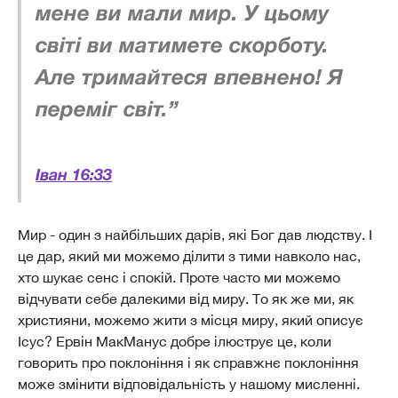
мене ви мали мир. У цьому
світі ви матимете скорботу.
Але тримайтеся впевнено! Я
переміг світ.”
Іван 16:33
Мир - один з найбільших дарів, які Бог дав людству. І
це дар, який ми можемо ділити з тими навколо нас,
хто шукає сенс і спокій. Проте часто ми можемо
відчувати себе далекими від миру. То як же ми, як
християни, можемо жити з місця миру, який описує
Ісус? Ервін МакМанус добре ілюструє це, коли
говорить про поклоніння і як справжнє поклоніння
може змінити відповідальність у нашому мисленні.