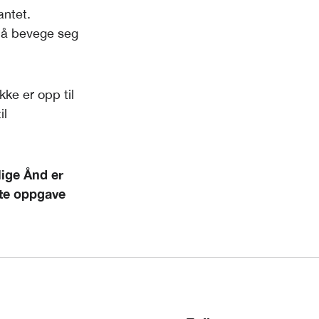
antet.
e å bevege seg
kke er opp til
il
lige Ånd er
ste oppgave