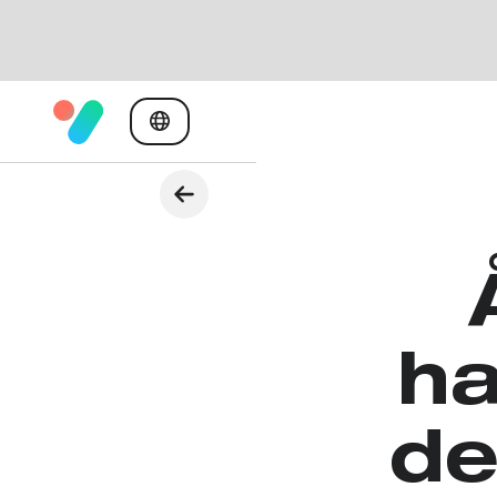
ha
de