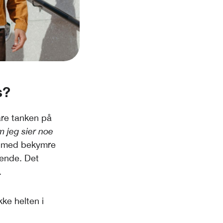
s?
are tanken på
 jeg sier noe
g med bekymre
sende. Det
.
ke helten i