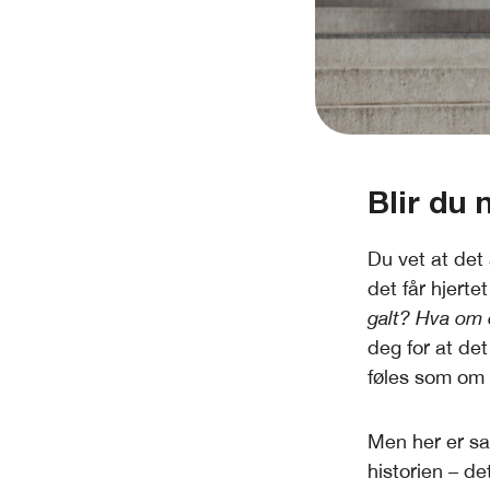
Blir du 
Du vet at det
det får hjerte
galt? Hva om d
deg for at de
føles som om 
Men her er san
historien – de