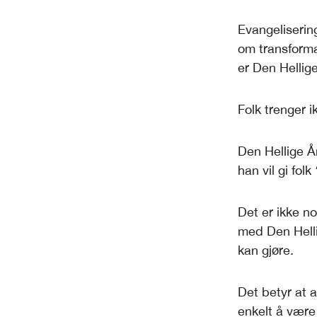
Evangelisering
om transforma
er Den Hellig
Folk trenger i
Den Hellige Ån
han vil gi folk
Det er ikke n
med Den Helli
kan gjøre.
Det betyr at a
enkelt å være