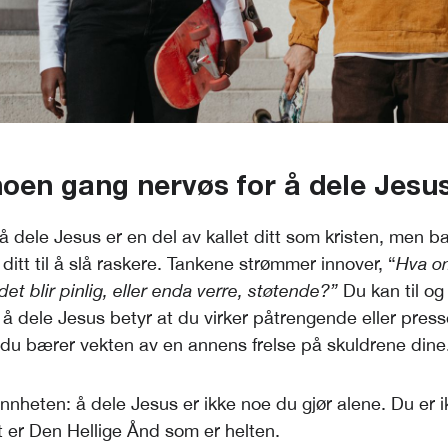
noen gang nervøs for å dele Jesu
 å dele Jesus er en del av kallet ditt som kristen, men b
t ditt til å slå raskere. Tankene strømmer innover, “
Hva om
et blir pinlig, eller enda verre, støtende?”
Du kan til o
t å dele Jesus betyr at du virker påtrengende eller pres
du bærer vekten av en annens frelse på skuldrene dine
nheten: å dele Jesus er ikke noe du gjør alene. Du er ik
t er Den Hellige Ånd som er helten.