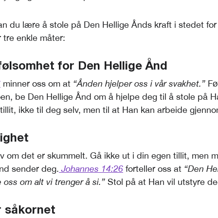
n du lære å stole på Den Hellige Ånds kraft i stedet for
 tre enkle måter:
følsomhet for Den Hellige Ånd
6
minner oss om at
“Ånden hjelper oss i vår svakhet.”
Før
n, be Den Hellige Ånd om å hjelpe deg til å stole på 
tillit, ikke til deg selv, men til at Han kan arbeide gjenn
dighet
v om det er skummelt. Gå ikke ut i din egen tillit, men 
Ånd sender deg.
Johannes 14:26
forteller oss at
“Den Hel
oss om alt vi trenger å si.”
Stol på at Han vil utstyre de
r såkornet