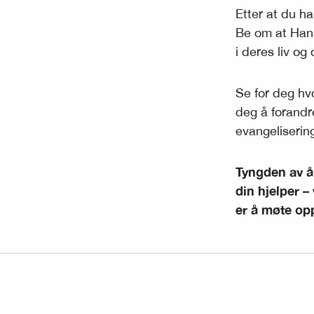
Etter at du ha
Be om at Hans
i deres liv o
Se for deg hvo
deg å forandre
evangeliserin
Tyngden av å 
din hjelper –
er å møte opp