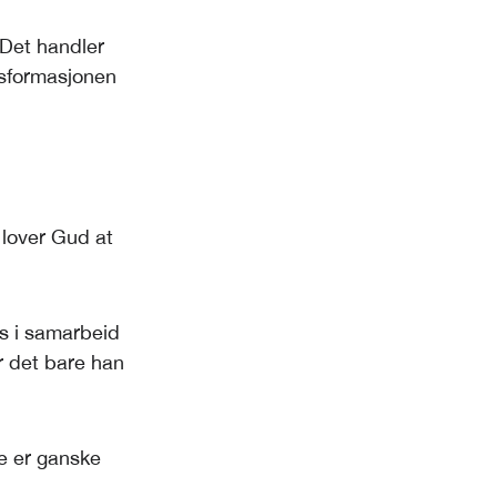
 Det handler
nsformasjonen
 lover Gud at
us i samarbeid
r det bare han
le er ganske