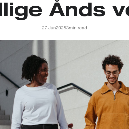
llige Ånds v
27 Jun
2025
3
min read