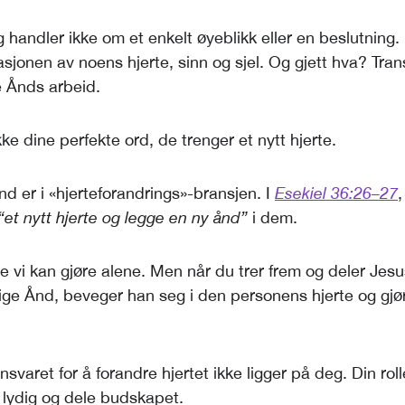
 handler ikke om et enkelt øyeblikk eller en beslutning.
sjonen av noens hjerte, sinn og sjel. Og gjett hva? Tra
e Ånds arbeid.
kke dine perfekte ord, de trenger et nytt hjerte.
d er i «hjerteforandrings»-bransjen. I
Esekiel 36:26–27
,
“et nytt hjerte og legge en ny ånd”
i dem.
oe vi kan gjøre alene. Men når du trer frem og deler Jes
ge Ånd, beveger han seg i den personens hjerte og gjø
nsvaret for å forandre hjertet ikke ligger på deg. Din rol
 lydig og dele budskapet.