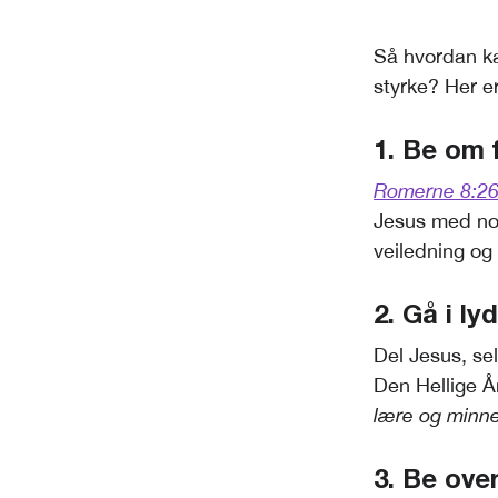
Så hvordan ka
styrke? Her er
1. Be om 
Romerne 8:2
Jesus med noe
veiledning og 
2. Gå i ly
Del Jesus, sel
Den Hellige 
lære og minne 
3. Be ove