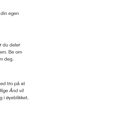
 din egen
 du deler
Ham. Be om
om deg.
med tro på at
lige Ånd vil
g i øyeblikket.