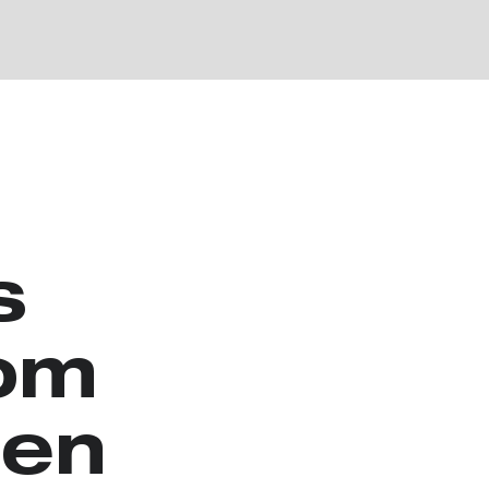
s
 om
Den