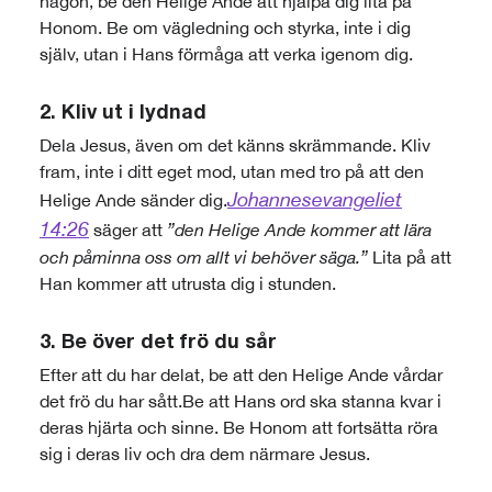
någon, be den Helige Ande att hjälpa dig lita på
Honom. Be om vägledning och styrka, inte i dig
själv, utan i Hans förmåga att verka igenom dig.
2. Kliv ut i lydnad
Dela Jesus, även om det känns skrämmande. Kliv
fram, inte i ditt eget mod, utan med tro på att den
Johannesevangeliet
Helige Ande sänder dig.
14:26
säger att
”den Helige Ande kommer att lära
och påminna oss om allt vi behöver säga.”
Lita på att
Han kommer att utrusta dig i stunden.
3. Be över det frö du sår
Efter att du har delat, be att den Helige Ande vårdar
det frö du har sått.Be att Hans ord ska stanna kvar i
deras hjärta och sinne. Be Honom att fortsätta röra
sig i deras liv och dra dem närmare Jesus.