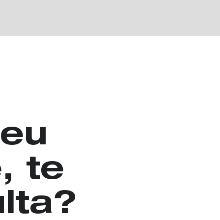
eu
, te
ulta?