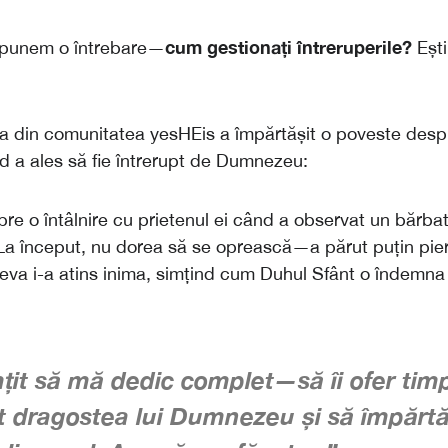
cum gestionați întreruperile?
ă punem o întrebare—
Eșt
a din comunitatea yesHEis a împărtășit o poveste desp
d a ales să fie întrerupt de Dumnezeu:
pre o întâlnire cu prietenul ei când a observat un bărba
 La început, nu dorea să se oprească—a părut puțin pier
ceva i-a atins inima, simțind cum Duhul Sfânt o îndemna
țit să mă dedic complet—să îi ofer tim
răt dragostea lui Dumnezeu și să împărt