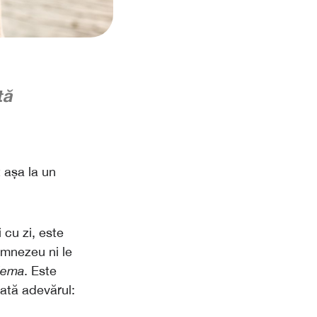
tă
t așa la un
 cu zi, este
umnezeu ni le
lema
. Este
iată adevărul: