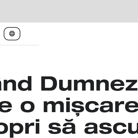
ând Dumnez
e o mișcare
opri să asc