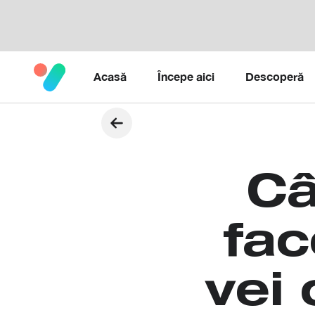
Acasă
Începe aici
Descoperă
C
fac
vei 