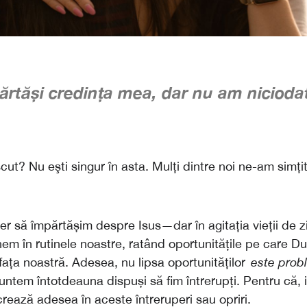
ărtăși credința mea, dar nu am nicioda
cut? Nu eşti singur în asta. Mulți dintre noi ne-am simți
r să împărtășim despre Isus—dar în agitația vieții de zi
em în rutinele noastre, ratând oportunitățile pe care D
fața noastră. Adesea, nu lipsa oportunităților
este prob
untem întotdeauna dispuși să fim întrerupți. Pentru că, 
ează adesea în aceste întreruperi sau opriri.