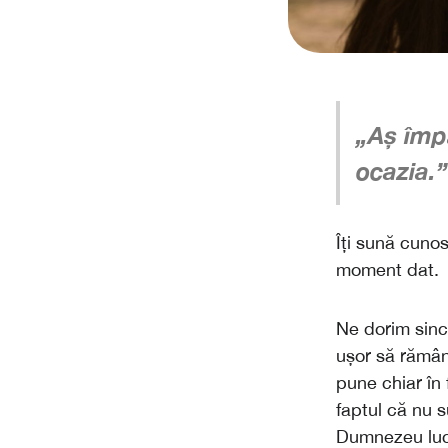
„Aș împ
ocazia.”
Îți sună cunos
moment dat.
Ne dorim since
ușor să rămân
pune chiar în 
faptul că nu s
Dumnezeu lucr