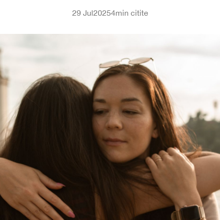
29 Jul
2025
4
min citite