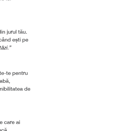
n jurul tău.
când ești pe
ăzi.”
te-te pentru
eabă,
ibilitatea de
e care ai
scă