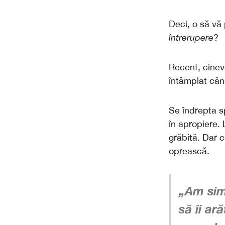
Deci, o să v
întrerupere
?
Recent, cinev
întâmplat cân
Se îndrepta s
în apropiere.
grăbită. Dar 
oprească.
„Am sim
să îi a