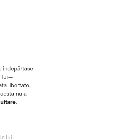
e îndepărtase
i lui—
ta libertate,
Acesta nu a
ultare
.
e lui