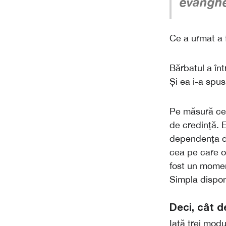
evanghe
Ce a urmat a 
Bărbatul a în
Și ea i-a spu
Pe măsură ce 
de credință. E
dependența de
cea pe care o 
fost un mome
Simpla disponi
Deci, cât d
Iată trei modu