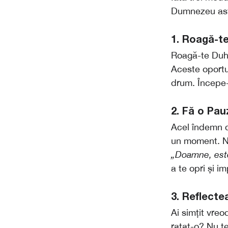
Dumnezeu ast
1. Roagă-t
Roagă-te Duhu
Aceste oportu
drum. Începe-
2. Fă o Pau
Acel îndemn d
un moment. Nu
„Doamne, este
a te opri și im
3. Reflect
Ai simțit vreo
ratat-o? Nu t