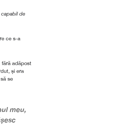
i
capabil de
re ce s-a
t fără adăpost
dut, și era
 să se
pul meu,
ășesc