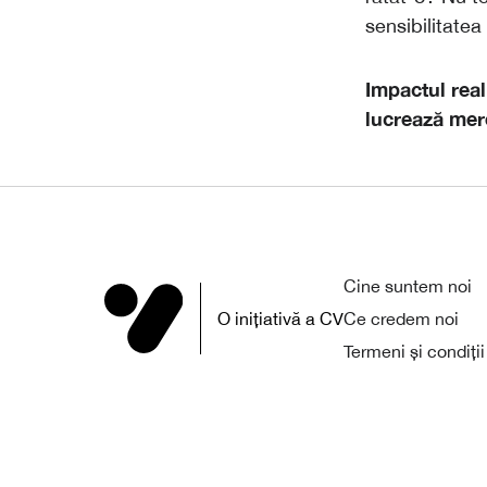
sensibilitatea
Impactul real
lucrează mere
Cine suntem noi
O inițiativă a CV
Ce credem noi
Termeni și condiții