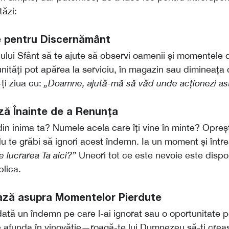
ăzi:
e pentru Discernământ
lui Sfânt să te ajute să observi oamenii și momentele di
nități pot apărea la serviciu, în magazin sau dimineața 
ți ziua cu:
„Doamne, ajută-mă să văd unde acționezi ast
ză Înainte de a Renunța
in inima ta? Numele acela care îți vine în minte? Opreș
 te grăbi să ignori acest îndemn. Ia un moment și într
 lucrarea Ta aici?”
Uneori tot ce este nevoie este dispon
plica.
ează asupra Momentelor Pierdute
dată un îndemn pe care l-ai ignorat sau o oportunitate p
e afunda în vinovăție—roagă-te lui Dumnezeu să-ți crea