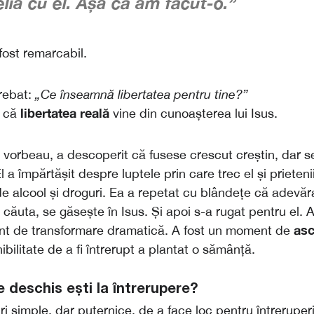
lia cu el. Așa că am făcut-o.”
fost remarcabil.
trebat:
„Ce înseamnă libertatea pentru tine?”
libertatea reală
s că
vine din cunoașterea lui Isus.
vorbeau, a descoperit că fusese crescut creștin, dar s
l a împărtășit despre luptele prin care trec el și prieteni
 alcool și droguri. Ea a repetat cu blândețe că adevăra
căuta, se găsește în Isus. Și apoi s-a rugat pentru el. 
asc
nt de transformare dramatică. A fost un moment de
bilitate de a fi întrerupt a plantat o sămânță.
e deschis ești la întrerupere?
ri simple, dar puternice, de a face loc pentru întreruperil