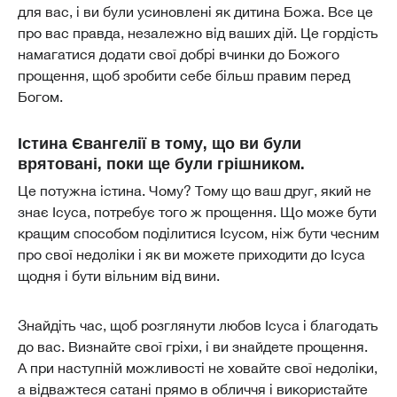
для вас, і ви були усиновлені як дитина Божа. Все це
про вас правда, незалежно від ваших дій. Це гордість
намагатися додати свої добрі вчинки до Божого
прощення, щоб зробити себе більш правим перед
Богом.
Істина Євангелії в тому, що ви були
врятовані, поки ще були грішником.
Це потужна істина. Чому? Тому що ваш друг, який не
знає Ісуса, потребує того ж прощення. Що може бути
кращим способом поділитися Ісусом, ніж бути чесним
про свої недоліки і як ви можете приходити до Ісуса
щодня і бути вільним від вини.
Знайдіть час, щоб розглянути любов Ісуса і благодать
до вас. Визнайте свої гріхи, і ви знайдете прощення.
А при наступній можливості не ховайте свої недоліки,
а відважтеся сатані прямо в обличчя і використайте