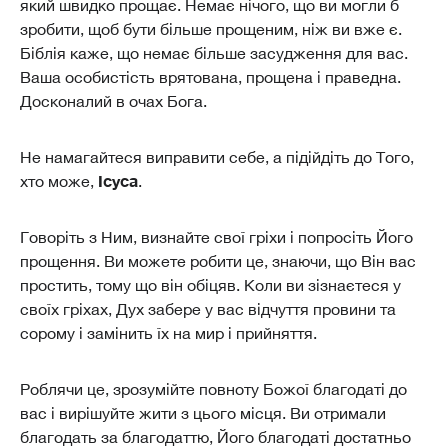
який швидко прощає. Немає нічого, що ви могли б
зробити, щоб бути більше прощеним, ніж ви вже є.
Біблія каже, що немає більше засудження для вас.
Ваша особистість врятована, прощена і праведна.
Досконалий в очах Бога.
Не намагайтеся виправити себе, а підійдіть до Того,
Ісуса
хто може,
.
Говоріть з Ним, визнайте свої гріхи і попросіть Його
прощення. Ви можете робити це, знаючи, що Він вас
простить, тому що він обіцяв. Коли ви зізнаєтеся у
своїх гріхах, Дух забере у вас відчуття провини та
сорому і замінить їх на мир і прийняття.
Роблячи це, зрозумійте повноту Божої благодаті до
вас і вирішуйте жити з цього місця. Ви отримали
благодать за благодаттю, Його благодаті достатньо