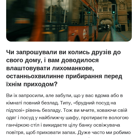
Чи запрошували ви колись друзів до
свого дому, і вам доводилося
влаштовувати лихоманкове,
останньохвилинне прибирання перед
їхнім приходом?
Ви їх запросили, але забули, що у вас вдома або в
кімнаті повний безлад. Типу, «брудний посуд на
підлозі» рівень безладу. Тож ви мчите, ховаючи свій
одяг і посуд у найближчу шафу, протираєте вологою
ганчіркою стіл і викидаєте цілу банку освіжувача
повітря, щоб приховати запах. Дуже часто ми робимо