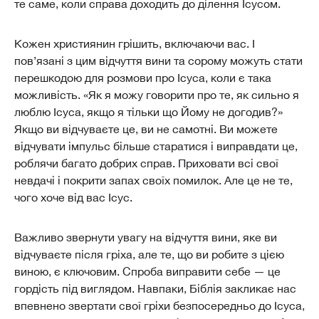
те саме, коли справа доходить до ділення Ісусом.
Кожен християнин грішить, включаючи вас. І
пов’язані з цим відчуття вини та сорому можуть стати
перешкодою для розмови про Ісуса, коли є така
можливість. «Як я можу говорити про те, як сильно я
люблю Ісуса, якщо я тільки що Йому не догодив?»
Якщо ви відчуваєте це, ви не самотні. Ви можете
відчувати імпульс більше старатися і виправдати це,
роблячи багато добрих справ. Приховати всі свої
невдачі і покрити запах своїх помилок. Але це не те,
чого хоче від вас Ісус.
Важливо звернути увагу на відчуття вини, яке ви
відчуваєте після гріха, але те, що ви робите з цією
виною, є ключовим. Спроба виправити себе — це
гордість під виглядом. Навпаки, Біблія закликає нас
впевнено звертати свої гріхи безпосередньо до Ісуса,