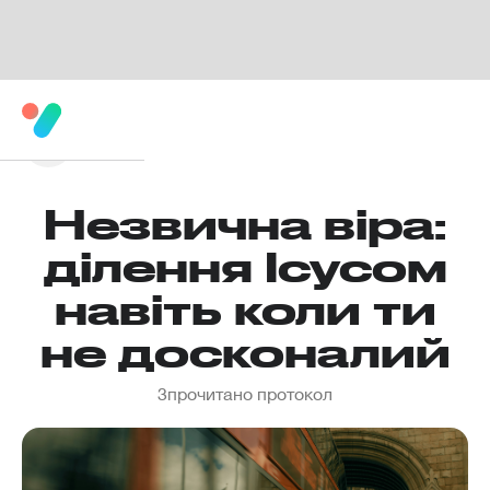
Незвична віра:
ділення Ісусом
навіть коли ти
не досконалий
3
прочитано протокол