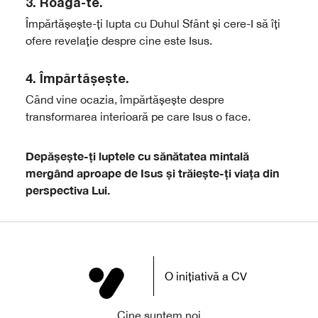
3.
Roagă-te
.
Împărtășește-ți lupta cu Duhul Sfânt și cere-I să îți
ofere revelație despre cine este Isus.
4.
Împărtășește
.
Când vine ocazia, împărtășește despre
transformarea interioară pe care Isus o face.
Depășește-ți luptele cu sănătatea mintală
mergând aproape de Isus și trăiește-ți viața din
perspectiva Lui.
O inițiativă a CV
Cine suntem noi