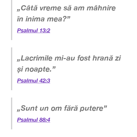
„Câtă vreme să am mâhnire
în inima mea?”
Psalmul 13:2
„Lacrimile mi-au fost hrană zi
și noapte.”
Psalmul 42:3
„Sunt un om fără putere”
Psalmul 88:4