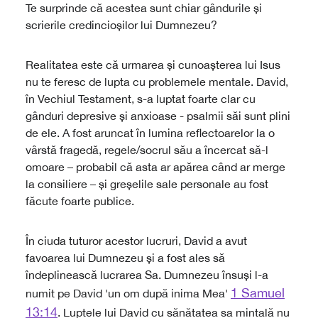
Te surprinde că acestea sunt chiar gândurile și
scrierile credincioșilor lui Dumnezeu?
Realitatea este că urmarea și cunoașterea lui Isus
nu te feresc de lupta cu problemele mentale. David,
în Vechiul Testament, s-a luptat foarte clar cu
gânduri depresive și anxioase - psalmii săi sunt plini
de ele. A fost aruncat în lumina reflectoarelor la o
vârstă fragedă, regele/socrul său a încercat să-l
omoare – probabil că asta ar apărea când ar merge
la consiliere – și greșelile sale personale au fost
făcute foarte publice.
În ciuda tuturor acestor lucruri, David a avut
favoarea lui Dumnezeu și a fost ales să
îndeplinească lucrarea Sa. Dumnezeu însuși l-a
1 Samuel
numit pe David 'un om după inima Mea'
13:14
. Luptele lui David cu sănătatea sa mintală nu