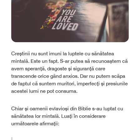
Creștinii nu sunt imuni la luptele cu sănătatea
mintală. Este un fapt. S-ar putea să recunoaștem că
avem speranță, dragoste și siguranță care
transcende orice gând anxios. Dar nu putem scăpa
de faptul că suntem muritori, imperfecți și presiunile
acestei lumi ne pot consuma.
Chiar și oamenii evlavioși din Biblie s-au luptat cu
sănătatea lor mintală. Luați în considerare
următoarele afirmații: