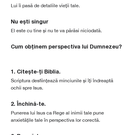
Lui îi pasă de detaliile vieții tale.
Nu eşti singur
El este cu tine și nu te va părăsi niciodată.
Cum obținem perspectiva lui Dumnezeu?
1.
Citește-ți Biblia
.
Scriptura desființează minciunile și îți îndreaptă
ochii spre Isus.
2.
Închină-te
.
Punerea lui Isus ca Rege al inimii tale pune
anxietățile tale în perspectiva lor corectă.