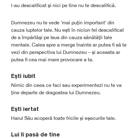
l-au descalificat și nici pe tine nu te descalifică.
Dumnezeu nu te vede 'mai puțin important' din
cauza luptelor tale. Nu ești în niciun fel descalificat
de a împărtăși pe Isus din cauza sănătății tale
mentale. Calea spre a merge înainte ar putea fi să te
vezi din perspectiva lui Dumnezeu – și aceasta ar
putea fi cea mai mare provocare a ta.
Ești iubit
Nimic din ceea ce faci sau experimentezi nu te va
ține departe de dragostea lui Dumnezeu.
Ești iertat
Harul Său acoperă toate fricile și eșecurile tale.
Lui îi pasă de tine